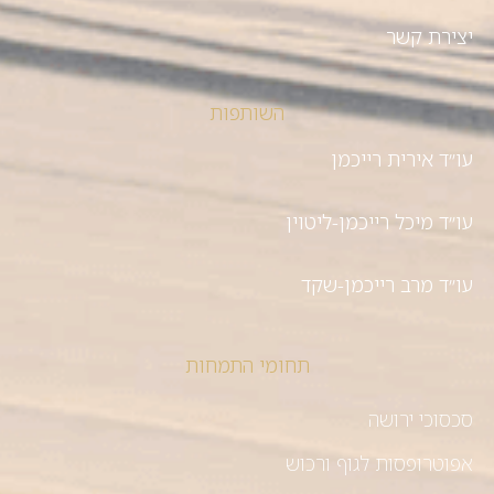
יצירת קשר
השותפות
עו״ד אירית רייכמן
עו״ד מיכל רייכמן-ליטוין
עו״ד מרב רייכמן-שקד
תחומי התמחות
סכסוכי ירושה
אפוטרופסות לגוף ורכוש