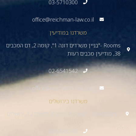
03-5710300
office@reichman-law.co.il
משרדנו במודיעין
Rooms -"בניין משרדים דונה 1", קומה 2, דם המכבים
38, מודיעין מכבים רעות
02-6541542
office@reichman-law.co.il
משרדנו בירושלים
“בית השנהב” - קומה 5, רח’ בית הדפוס 12, ירושלים
02-6541542