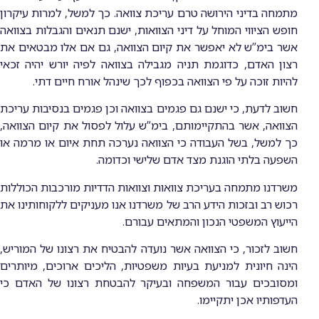
מתמחה בדיני הירושה טרם עריכת צוואה. כך למשל, למרות עיקרון
חופש הציווי המוחל על דיני הצוואות, ישנם תנאים והגבלות בצוואה
אשר בימ”ש לא יאפשר את קיום הצוואה, גם אם אלו מבטאים את
רצון האדם, כדוגמת תניה מגבילה בצוואה לפיה יורש יהיה זכאי
להיות זוכה על פי הצוואה בכפוף לכך שינהל אורח חיים דתי.
חשוב לדעת, כי ישנם גם פגמים בצוואה וכן פגמים בנסיבות עריכת
הצוואה, אשר בהתקיימותם, בימ”ש עלול לפסול את קיום הצוואה,
כך למשל, בשל העבודה כי הצוואה נערכה תחת איום או מרמה או
השפעה בלתי הוגנת מצד אדם שלישי וכדומה.
משרדנו מתמחה בעריכת צוואות וצוואות הדדיות מורכבות הכוללות
רכוש רב ובזכות הידע הרב של משרדנו אנו מעניקים ללקוחותינו את
הייעוץ המשפטי הנכון והמתאים עבורם.
חשוב לזכור, כי הצוואה אשר נועדה להבטיח את רצונו של המוריש,
הינה חיונית למניעת בעיות משפטיות, הליכים ארוכים, מיותרים
ומסובכים עבור המשפחה ובעיקר להבטחת רצונו של האדם כי
העדפותיו אכן יתקיימו.