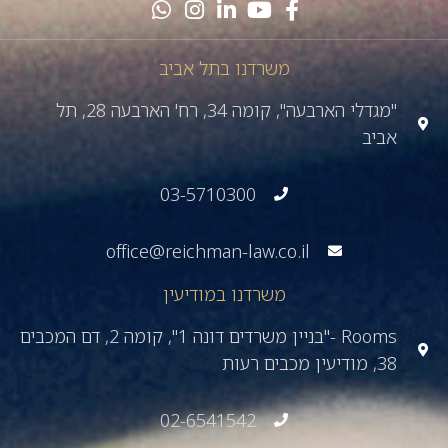
משרדנו בתל אביב
"מגדלי הארבעה", קומה 34, רח' הארבעה 28, תל
אביב
03-5710300
office@reichman-law.co.il
משרדנו במודיעין
Rooms -"בניין משרדים דונה 1", קומה 2, דם המכבים
38, מודיעין מכבים רעות
02-6541542