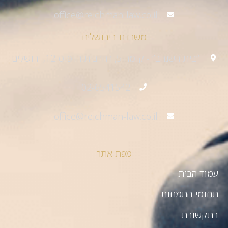
office@reichman-law.co.il
משרדנו בירושלים
“בית השנהב” - קומה 5, רח’ בית הדפוס 12, ירושלים
02-6541542
office@reichman-law.co.il
מפת אתר
עמוד הבית
תחומי התמחות
בתקשורת