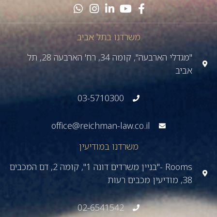
משרדנו בתל אביב
"מגדלי הארבעה", קומה 34, רח' הארבעה 28, תל
אביב
03-5710300
office@reichman-law.co.il
משרדנו במודיעין
Rooms -"בניין משרדים דונה 1", קומה 2, דם המכבים
38, מודיעין מכבים רעות
02-6541542