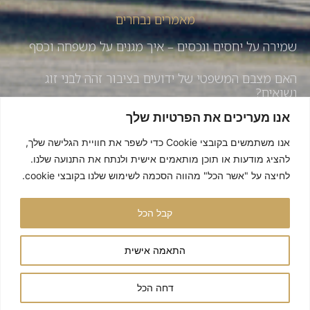
מאמרים נבחרים
שמירה על יחסים ונכסים – איך מגנים על משפחה וכסף
האם מצבם המשפטי של ידועים בציבור זהה לבני זוג
נשואים?
אנו מעריכים את הפרטיות שלך
איך לשמור על יחסים טובים בעסק המשפחתי – עונה 3 |
פרק 184
אנו משתמשים בקובצי Cookie כדי לשפר את חוויית הגלישה שלך,
להציג מודעות או תוכן מותאמים אישית ולנתח את התנועה שלנו.
מדוע דור ה- Y זקוק כבר היום לצוואה ?
לחיצה על "אשר הכל" מהווה הסכמה לשימוש שלנו בקובצי cookie.
נשים. יחסים. נדל"ן בהגשת עו"ד ומאמנת ורד שיינברום
קבל הכל
הודסמן מארחת את עורכות הדין אירית ומירב רייכמן
התאמה אישית
Ⓒ 2021 כל הזכויות שמורות למשרד עו"ד אירית רייכמן ושות'
דחה הכל
האתר מתוחזק על ידי איברנד