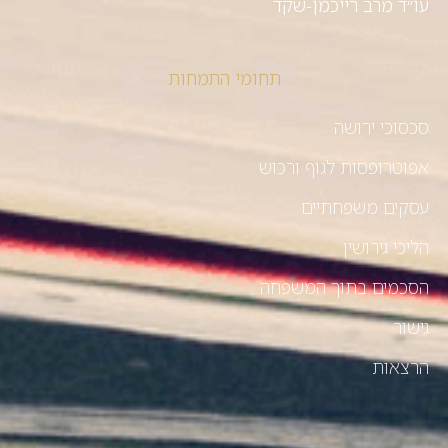
עו״ד מרב רייכמן-שקד
תחומי התמחות
סכסוכי ירושה
אפוטרופסות לגוף ורכוש
עסקים משפחתיים
הליכי גירושין
הסכמים בתוך המשפחה
גישור
הרצאות