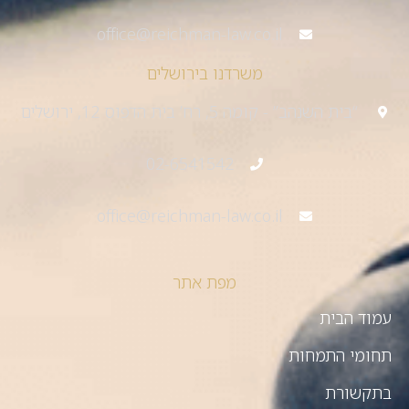
office@reichman-law.co.il
משרדנו בירושלים
“בית השנהב” - קומה 5, רח’ בית הדפוס 12, ירושלים
02-6541542
office@reichman-law.co.il
מפת אתר
עמוד הבית
תחומי התמחות
בתקשורת