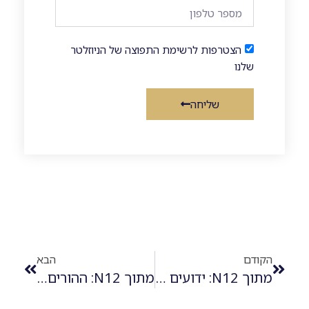
הצטרפות לרשימת התפוצה של הניוזלטר
שלנו
שליחה
הקודם
הבא
מתוך N12: ידועים בציבור צריכים לחתום על הסכם ממון?
מתוך N12: ההורים הלוו כסף לבתם, הבעל השתמש בו למימון הליך גירושין