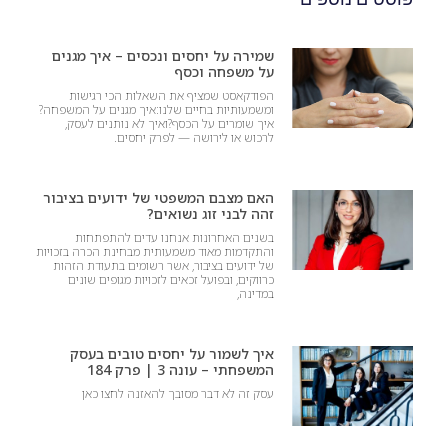
שמירה על יחסים ונכסים – איך מגנים
על משפחה וכסף
הפודקאסט שמציף את השאלות הכי רגישות
ומשמעותיות בחיים שלנו:איך מגנים על המשפחה?
איך שומרים על הכסף?ואיך לא נותנים לעסק,
לרכוש או לירושה — לפרק יחסים.
האם מצבם המשפטי של ידועים בציבור
זהה לבני זוג נשואים?
בשנים האחרונות אנחנו עדים להתפתחות
והתקדמות מאוד משמעותית מבחינת הכרה בזכויות
של ידועים בציבור, אשר רשומים בתעודת הזהות
כרווקים, ובפועל זכאים לזכויות מגופים שונים
במדינה,
איך לשמור על יחסים טובים בעסק
המשפחתי – עונה 3 | פרק 184
עסק זה לא דבר מסובך להאזנה לחצו כאן