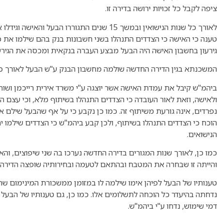
ציפה לקבל כל זכויות ירושה בדירה זו.
לאורך כל שנות הנישואין ובמשך 15 שנים התגוררו הב
טענה כי האישה כי הצדדים התנהלו בשני חשבונות בנק בהם שילמו את כל
גירעון בחשבון האישה היה הבעל מבצע העברה בנקאית ומכסה את הגירעו
המשכנתא בגין הדירה החדשה שולמה מחשבון הבנק ע"ש הבעל לאורך כל
ביהמ"ש קיבל את עמדת האישה אשר יוצגה ע"י משרד אירית רייכמן ושות
ולאישה, וזאת לאור העובדה כי הצדדים התנהלו בשיתוף מלא, וכי עצם 
נפרדים, אינה גורעת משיתוף זה. כמו כן נקבע כי על אף שהבעל שילם
הוכח כי הצדדים התנהלו בשיתוף, ולכן קבע ביהמ"ש כי הצדדים שילמו 
הנישואים.
כמו כן, לאורך שנות המגורים בדירה החדשה נערכו בה שני שיפוצים, והאי
והייתה זו שבחרה את המטבח ובהתאם לטעמה ובחירותיה שופצה הדירה.
טענותיו של הבעל לפיהן אימו שילמה לו במזומן ממשכורת המינימום ש
נדחתה בהיעדר כל הוכחה לתשלומים אלו. כמו כן, גם טענותיו של הבעל ב
דמי שימוש, נדחו ע"י ביהמ"ש.