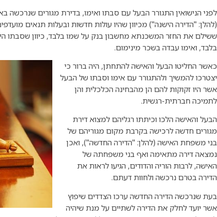
לפני הנישואין התגורר הבעל עם סבתו ואימו, בדירת מגורים שנרכשה 
(להלן: "הדירה הישנה") מכיוון שהיו עולות חדשות ובעלות תנאים מועד
ששילם את החזר המשכנתא מחשבון בנק על שמו בלבד, כיוון שסבתו ה
בלבד, ואימו עבדה בשכר מינימום.
כאשר החליטו הבעל והאישה להתחתן, היה ברור כי
יצטרכו להמשיך ולהתגורר עם אימו וסבתו של הבעל
אשר היו זקוקות להם הן מהבחינה הכלכלית והן
לתמיכה חברתית-רגשית.
הבעל והאישה הלכו וכיתתו רגליהם למצוא דירת
מגורים חדשה לרכישה בקרבת מקום מגוריהם של
בני משפחת האישה (להלן: "הדירה החדשה"), ואכן
נמצאה דירה מתאימה ואף בני משפחתה של
האישה, לרבות הוריה והדודים, הגיעו לראות את
הדירה בטרם נרכשה ולחוות דעתם.
בעת שנרכשה הדירה החדשה ערכו הצדדים שיפוץ
אשר יועד לחלק את הדירה לשתיים על מנת שיהיה