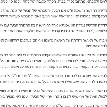
לאם ולסבתא מתחם נפרד בבית, הכולל מטבח ומקלחת, וכמו כן, כניסה 
הדירה החדשה נרשמה ע"ש אם הבעל והסבתא של הבעל על מנת שהזוג ה
המועדפים במשכנתא ובהלוואות אשר הגיעו לאם ולסבתא כעולות חדשות
לדירה החדשה נגררה המשכנתא מהדירה הישנה בה התגורר הבעל עם אימו 
הלוואה ע"י בני הזוג אשר גם היו ערבים להלוואות שלקחו האם והסבתא ונ
אביה של האישה ודודתה של האישה נרשמו אף הם כערבים להלוואות הא
לדירה החדשה.
דודתה של האישה (אחותה של אימה) העידה בביהמ"ש כי היה ברור לה כ
האהובה שלה תוכל לרכוש דירה בבעלותה, ומעולם לא הייתה חותמת על ע
הבעל אותן בקושי הכירה באותה תקופה, ועדותה זו נמצאה אמינה על בי
לדירה החדשה עברו להתגורר הבעל והאישה, אימו ז"ל וסבתו ז"ל של הב
המעבר לדירה החדשה, ואילו אימו של הבעל שהייתה בתה היחידה ירשה 
בהמשך ולאחר מספר שנים נפטרה אימו של הבעל והשאירה אחריה צוואה 
לבעל, וזאת על אף שיש לה בן נוסף (אחיו של הבעל), עמו היא מצויה ביח
אחיו של הבעל, אף העיד בביהמ"ש כי ידע שהדירה שייכת לאמא שלו ואחי