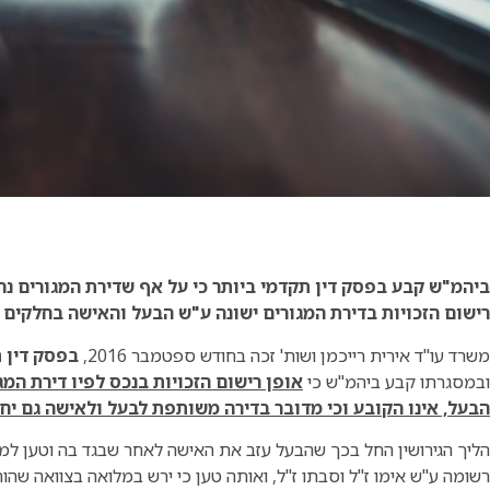
ביהמ"ש קבע בפסק דין תקדמי ביותר כי על אף שדירת המגורים נ
רישום הזכויות בדירת המגורים ישונה ע"ש הבעל והאישה בחלקים ש
משרד עו"ד אירית רייכמן ושות' זכה בחודש ספטמבר 2016,
בפסק דין ת
ובמסגרתו קבע ביהמ"ש כי
אופן רישום הזכויות בנכס לפיו דירת המ
הבעל, אינו הקובע וכי מדובר בדירה משותפת לבעל ולאישה גם יח
הליך הגירושין החל בכך שהבעל עזב את האישה לאחר שבגד בה וטען למל
רשומה ע"ש אימו ז"ל וסבתו ז"ל, ואותה טען כי ירש במלואה בצוואה שהות