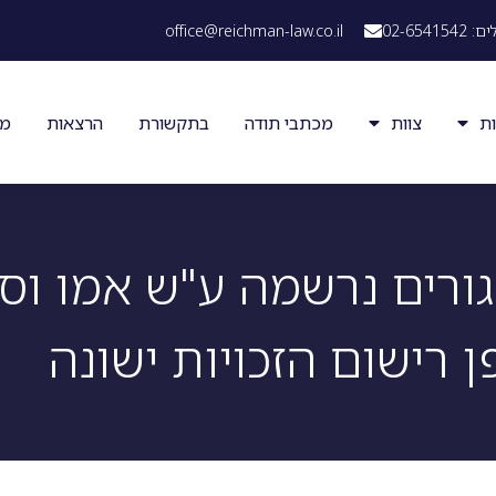
02-65
office@reichman-law.co.il
ת
צוות
מכתבי תודה
בתקשורת
הרצאות
מא
גורים נרשמה ע"ש אמו וס
 רישום הזכויות ישונה