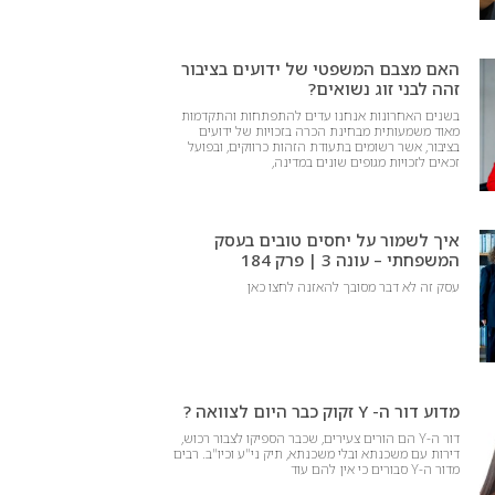
האם מצבם המשפטי של ידועים בציבור
זהה לבני זוג נשואים?
בשנים האחרונות אנחנו עדים להתפתחות והתקדמות
מאוד משמעותית מבחינת הכרה בזכויות של ידועים
בציבור, אשר רשומים בתעודת הזהות כרווקים, ובפועל
זכאים לזכויות מגופים שונים במדינה,
איך לשמור על יחסים טובים בעסק
המשפחתי – עונה 3 | פרק 184
עסק זה לא דבר מסובך להאזנה לחצו כאן
מדוע דור ה- Y זקוק כבר היום לצוואה ?
דור ה-Y הם הורים צעירים, שכבר הספיקו לצבור רכוש,
דירות עם משכנתא ובלי משכנתא, תיק ני"ע וכיו"ב. רבים
מדור ה-Y סבורים כי אין להם עוד