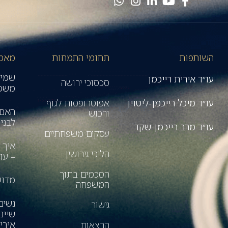
השותפות
תחומי התמחות
מאמר
שמיר
עו״ד אירית רייכמן
סכסוכי ירושה
משפח
עו״ד מיכל רייכמן-ליטוין
אפוטרופסות לגוף
האם 
ורכוש
לבני 
עו״ד מרב רייכמן-שקד
עסקים משפחתיים
איך 
הליכי גירושין
– עונה 3 | 
הסכמים בתוך
מדוע דור ה- 
המשפחה
נשים
גישור
שיינ
אירי
הרצאות