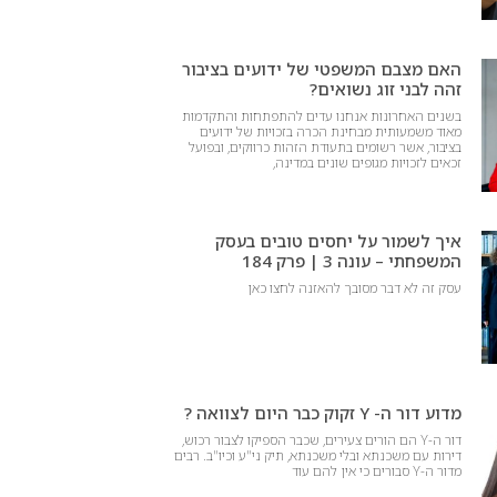
האם מצבם המשפטי של ידועים בציבור
זהה לבני זוג נשואים?
בשנים האחרונות אנחנו עדים להתפתחות והתקדמות
מאוד משמעותית מבחינת הכרה בזכויות של ידועים
בציבור, אשר רשומים בתעודת הזהות כרווקים, ובפועל
זכאים לזכויות מגופים שונים במדינה,
איך לשמור על יחסים טובים בעסק
המשפחתי – עונה 3 | פרק 184
עסק זה לא דבר מסובך להאזנה לחצו כאן
מדוע דור ה- Y זקוק כבר היום לצוואה ?
דור ה-Y הם הורים צעירים, שכבר הספיקו לצבור רכוש,
דירות עם משכנתא ובלי משכנתא, תיק ני"ע וכיו"ב. רבים
מדור ה-Y סבורים כי אין להם עוד