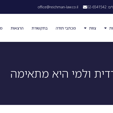
02-65
office@reichman-law.co.il
ת
צוות
מכתבי תודה
בתקשורת
הרצאות
מא
דית ולמי היא מתאימה