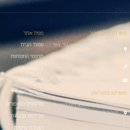
משרדנו בתל אביב
מפת אתר
עמוד הבית
"מגדלי הארבעה", קומה 34, רח'
הארבעה 28, תל אביב
תחומי התמחות
03-5710300
בתקשורת
מכתבי תודה
office@reichman-law.co.il
תקדימי המשרד
משרדנו במודיעין
סרטונים ומאמרים
Rooms -"בניין משרדים דונה 1",
קומה 2, דם המכבים 38, מודיעין
מדיניות פרטיות
מכבים רעות
הצהרת נגישות