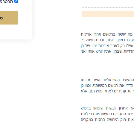
הצטרפו
של