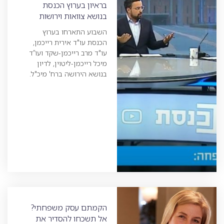
בראיון בערוץ הכנסת
בנושא צוואות וירושות
השבוע התארחו בערוץ
הכנסת עו"ד אירית רייכמן,
עו"ד מרב רייכמן-שקד ועו”ד
מיכל רייכמן-ליטוין, לדיון
בנושא הירושה ברח' מיכ"ל.
הקמתם עסק משפחתי?
אל תשכחו להסדיר את