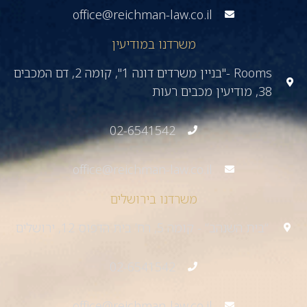
office@reichman-law.co.il
משרדנו במודיעין
Rooms -"בניין משרדים דונה 1", קומה 2, דם המכבים
38, מודיעין מכבים רעות
02-6541542
office@reichman-law.co.il
משרדנו בירושלים
“בית השנהב” - קומה 5, רח’ בית הדפוס 12, ירושלים
02-6541542
office@reichman-law.co.il