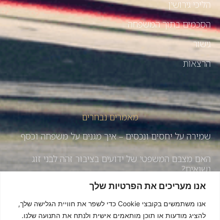
הליכי גירושין
הסכמים בתוך המשפחה
גישור
הרצאות
מאמרים נבחרים
שמירה על יחסים ונכסים – איך מגנים על משפחה וכסף
האם מצבם המשפטי של ידועים בציבור זהה לבני זוג
נשואים?
אנו מעריכים את הפרטיות שלך
איך לשמור על יחסים טובים בעסק המשפחתי – עונה 3 |
פרק 184
אנו משתמשים בקובצי Cookie כדי לשפר את חוויית הגלישה שלך,
להציג מודעות או תוכן מותאמים אישית ולנתח את התנועה שלנו.