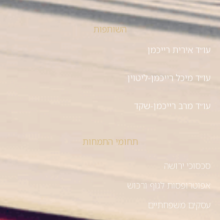
השותפות
עו״ד אירית רייכמן
עו״ד מיכל רייכמן-ליטוין
עו״ד מרב רייכמן-שקד
תחומי התמחות
סכסוכי ירושה
אפוטרופסות לגוף ורכוש
עסקים משפחתיים