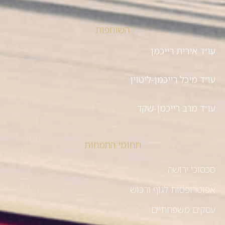
השותפות
עו״ד אירית רייכמן
עו״ד מיכל רייכמן-ליטוין
עו״ד מרב רייכמן-שקד
תחומי התמחות
סכסוכי ירושה
אפוטרופסות לגוף ורכוש
עסקים משפחתיים