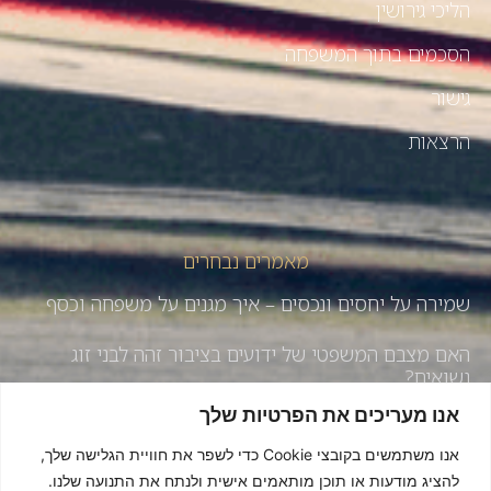
הליכי גירושין
הסכמים בתוך המשפחה
גישור
הרצאות
מאמרים נבחרים
שמירה על יחסים ונכסים – איך מגנים על משפחה וכסף
האם מצבם המשפטי של ידועים בציבור זהה לבני זוג
נשואים?
אנו מעריכים את הפרטיות שלך
איך לשמור על יחסים טובים בעסק המשפחתי – עונה 3 |
פרק 184
אנו משתמשים בקובצי Cookie כדי לשפר את חוויית הגלישה שלך,
להציג מודעות או תוכן מותאמים אישית ולנתח את התנועה שלנו.