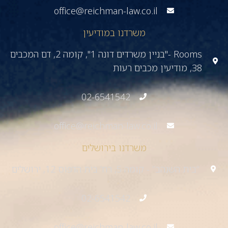
office@reichman-law.co.il
משרדנו במודיעין
Rooms -"בניין משרדים דונה 1", קומה 2, דם המכבים
38, מודיעין מכבים רעות
02-6541542
office@reichman-law.co.il
משרדנו בירושלים
“בית השנהב” - קומה 5, רח’ בית הדפוס 12, ירושלים
02-6541542
office@reichman-law.co.il