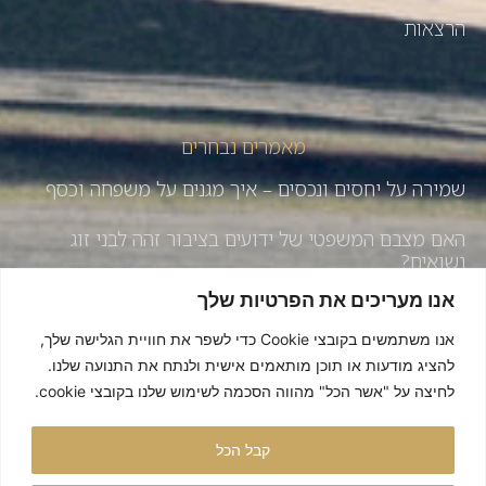
הרצאות
מאמרים נבחרים
שמירה על יחסים ונכסים – איך מגנים על משפחה וכסף
האם מצבם המשפטי של ידועים בציבור זהה לבני זוג
נשואים?
אנו מעריכים את הפרטיות שלך
איך לשמור על יחסים טובים בעסק המשפחתי – עונה 3 |
פרק 184
אנו משתמשים בקובצי Cookie כדי לשפר את חוויית הגלישה שלך,
להציג מודעות או תוכן מותאמים אישית ולנתח את התנועה שלנו.
מדוע דור ה- Y זקוק כבר היום לצוואה ?
לחיצה על "אשר הכל" מהווה הסכמה לשימוש שלנו בקובצי cookie.
נשים. יחסים. נדל"ן בהגשת עו"ד ומאמנת ורד שיינברום
קבל הכל
הודסמן מארחת את עורכות הדין אירית ומירב רייכמן