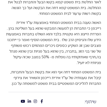
לאור החלטת בית משפט קמא בקשו הבעל והחברות לבטל את
ההחלטה. בית המשפט קמא דחה את הבקשה ועל כך הוגשה
בקשת רשות ערעור לבית המשפט המחוזי.
האשה טענה בבית המשפט המחוזי באמצעות עו"ד אירית
רייכמן כי החברות הן למעשה המבקש שהוא בעל השליטה בהן .
הפרדת הייצוג היא טקטית בלבד והוא השולט בחברות באמצעות
הידע שלו והניסיון הרב שלו . בית המשפט הוסיף ואמר כי ייתכנו
מצבים שבן זוג השקיע כספים ניכרים המהווים רכוש משותף
של שני בני הזוג ,בחברה, בין שהוא בעל מניות ובין שהוא מנהל
בה,חרף שאחזקותיו בה נופלות מ- 50% במצב שכזה עיקול
מניותיו לא יועיל.
בית המשפט המחוזי דחה אף הוא את בקשת הבעל והחברות,
קיבל את טענותיה של עו"ד אירית רייכמן והשאיר את צירוף
החברות להליכים המשפטיים בבית משפט למשפחה על כנן.
שיתוף: