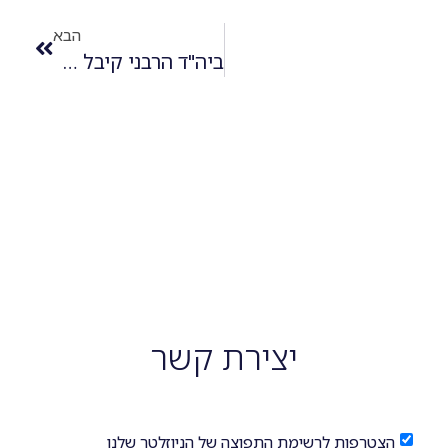
הבא
ביה"ד הרבני קיבל ערעור אישה שיוצגה ע"י עו"ד רייכמן בנוגע לסגירת תיק גירושין
יצירת קשר
הצטרפות לרשימת התפוצה של הניוזלטר שלנו