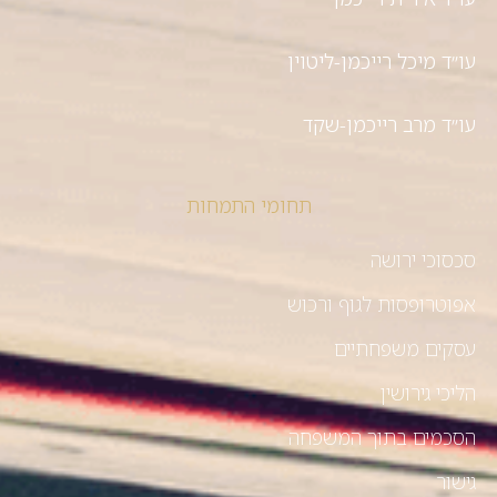
עו״ד מיכל רייכמן-ליטוין
עו״ד מרב רייכמן-שקד
תחומי התמחות
סכסוכי ירושה
אפוטרופסות לגוף ורכוש
עסקים משפחתיים
הליכי גירושין
הסכמים בתוך המשפחה
גישור