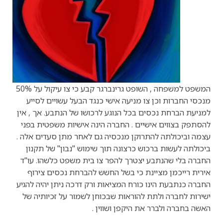
המשפט למשפחה , השופט גרינברגר קבע כי צו עיקול על 50%
מנכסי החברות וכן צו מניעה אישי כנגד הבעל עשויים לסייע
למניעת הברחת נכסים בכל הנוגע לרכושו של הנתבע. אך , אין
להסתפק בצווים אישיים . החברה הינה אישיות משפטית בפני
עצמה וביכולתה להתרוקן מנכסיה גם לאחר מתן סעדים אלה .
ביכולתה לעשות ברכוש כרצונה תוך שימוש "נבון" של תקנון
החברה בלי שהנתבע יצטרך להפר צו בית משפט כלשהו. עו"ד
אירית רייכמן מציינת כי בשל החשש להברחת נכסים צירוף
החברה כנתבעת הינו כורח המציאות ורק דרכה ניתן יהיה להגיע
ישירות לחברה ולתת להוראות שבכוחן לשמור על זכיותיה של
האשה בחברה ולברר את היקפן ושווין .