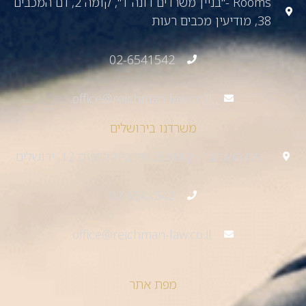
Rooms -"בניין משרדים דונה 1", קומה 2, דם המכבים
38, מודיעין מכבים רעות
02-6541542
office@reichman-law.co.il
משרדנו בירושלים
“בית השנהב” - קומה 5, רח’ בית הדפוס 12, ירושלים
02-6541542
office@reichman-law.co.il
מפת אתר