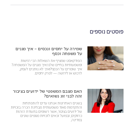
פוסטים נוספים
שמירה על יחסים ונכסים – איך מגנים
על משפחה וכסף
הפודקאסט שמציף את השאלות הכי רגישות
ומשמעותיות בחיים שלנו:איך מגנים על המשפחה?
איך שומרים על הכסף?ואיך לא נותנים לעסק,
לרכוש או לירושה — לפרק יחסים.
האם מצבם המשפטי של ידועים בציבור
זהה לבני זוג נשואים?
בשנים האחרונות אנחנו עדים להתפתחות
והתקדמות מאוד משמעותית מבחינת הכרה בזכויות
של ידועים בציבור, אשר רשומים בתעודת הזהות
כרווקים, ובפועל זכאים לזכויות מגופים שונים
במדינה,