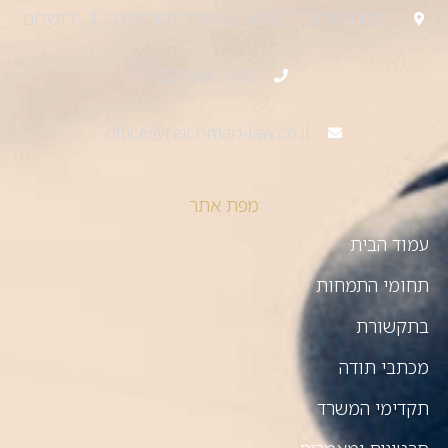
“בית השנהב” - קומה 5, רח’ בית הדפוס 12, ירושלים
02-6541542
office@reichman-law.co.il
מפת אתר
עמוד הבית
תחומי התמחות
בתקשורת
מכתבי תודה
תקדימי המשרד