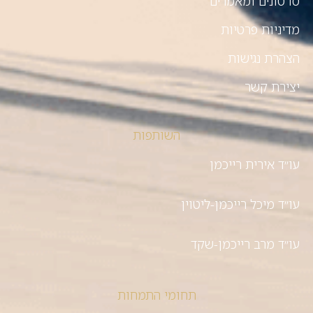
סרטונים ומאמרים
מדיניות פרטיות
הצהרת נגישות
יצירת קשר
השותפות
עו״ד אירית רייכמן
עו״ד מיכל רייכמן-ליטוין
עו״ד מרב רייכמן-שקד
תחומי התמחות