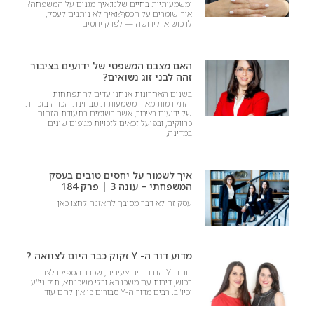
ומשמעותיות בחיים שלנו:איך מגנים על המשפחה?
איך שומרים על הכסף?ואיך לא נותנים לעסק,
לרכוש או לירושה — לפרק יחסים.
האם מצבם המשפטי של ידועים בציבור
זהה לבני זוג נשואים?
בשנים האחרונות אנחנו עדים להתפתחות
והתקדמות מאוד משמעותית מבחינת הכרה בזכויות
של ידועים בציבור, אשר רשומים בתעודת הזהות
כרווקים, ובפועל זכאים לזכויות מגופים שונים
במדינה,
איך לשמור על יחסים טובים בעסק
המשפחתי – עונה 3 | פרק 184
עסק זה לא דבר מסובך להאזנה לחצו כאן
מדוע דור ה- Y זקוק כבר היום לצוואה ?
דור ה-Y הם הורים צעירים, שכבר הספיקו לצבור
רכוש, דירות עם משכנתא ובלי משכנתא, תיק ני"ע
וכיו"ב. רבים מדור ה-Y סבורים כי אין להם עוד