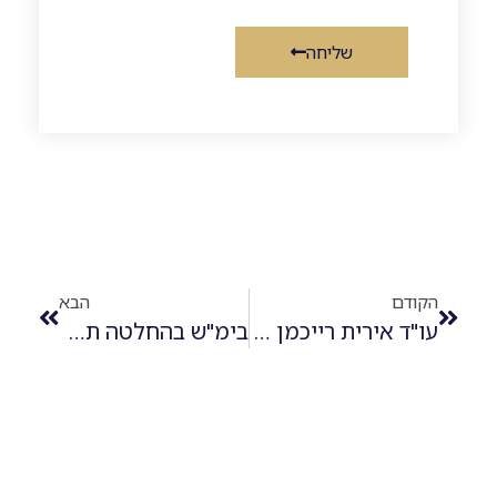
שליחה
הקודם
הבא
עו"ד אירית רייכמן מציעה לצרף חברות של הבעל במסגרת הליכי גירושין
בימ"ש בהחלטה תקדימית חייב את האישה לחתום על מסמכים לצורך מחזור המשכנתא על בית הצדדים